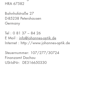
HRA 67582
Bahnhofstraße 27
D-85238 Petershausen
Germany
Tel : 0 81 37 – 84 26
E Mail :
info@johannes-optik.de
Internet :
http://www.johannes-optik.de
Steuernummer: 107/277/30724
Finanzamt Dachau
USt-IdNr: DE316650330
Impressum
Datenschutz
Barrierefreiheit
copyright 2025